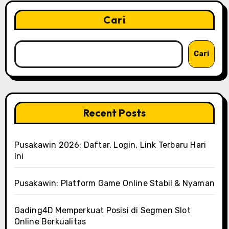
Cari
Cari
Recent Posts
Pusakawin 2026: Daftar, Login, Link Terbaru Hari
Ini
Pusakawin: Platform Game Online Stabil & Nyaman
Gading4D Memperkuat Posisi di Segmen Slot
Online Berkualitas