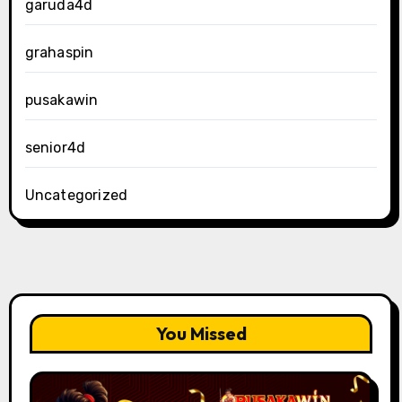
garuda4d
grahaspin
pusakawin
senior4d
Uncategorized
You Missed