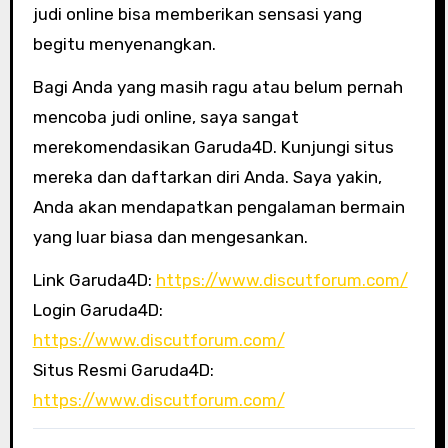
judi online bisa memberikan sensasi yang
begitu menyenangkan.
Bagi Anda yang masih ragu atau belum pernah
mencoba judi online, saya sangat
merekomendasikan Garuda4D. Kunjungi situs
mereka dan daftarkan diri Anda. Saya yakin,
Anda akan mendapatkan pengalaman bermain
yang luar biasa dan mengesankan.
Link Garuda4D:
https://www.discutforum.com/
Login Garuda4D:
https://www.discutforum.com/
Situs Resmi Garuda4D:
https://www.discutforum.com/