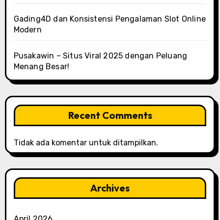
Gading4D dan Konsistensi Pengalaman Slot Online
Modern
Pusakawin – Situs Viral 2025 dengan Peluang
Menang Besar!
Recent Comments
Tidak ada komentar untuk ditampilkan.
Archives
April 2026