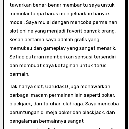
tawarkan benar-benar membantu saya untuk
memulai tanpa harus mengeluarkan banyak
modal. Saya mulai dengan mencoba permainan
slot online yang menjadi favorit banyak orang.
Kesan pertama saya adalah grafis yang
memukau dan gameplay yang sangat menarik.
Setiap putaran memberikan sensasi tersendiri
dan membuat saya ketagihan untuk terus
bermain.
Tak hanya slot, Garuda4D juga menawarkan
berbagai macam permainan lain seperti poker,
blackjack, dan taruhan olahraga. Saya mencoba
peruntungan di meja poker dan blackjack, dan
pengalaman bermainnya sangat