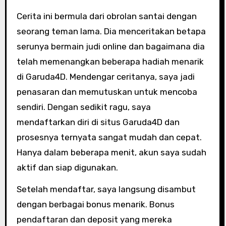
Cerita ini bermula dari obrolan santai dengan
seorang teman lama. Dia menceritakan betapa
serunya bermain judi online dan bagaimana dia
telah memenangkan beberapa hadiah menarik
di Garuda4D. Mendengar ceritanya, saya jadi
penasaran dan memutuskan untuk mencoba
sendiri. Dengan sedikit ragu, saya
mendaftarkan diri di situs Garuda4D dan
prosesnya ternyata sangat mudah dan cepat.
Hanya dalam beberapa menit, akun saya sudah
aktif dan siap digunakan.
Setelah mendaftar, saya langsung disambut
dengan berbagai bonus menarik. Bonus
pendaftaran dan deposit yang mereka