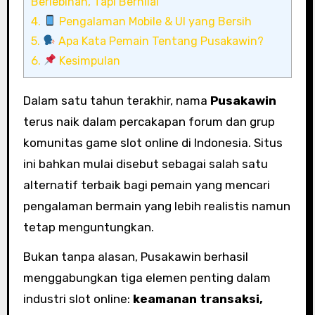
Berlebihan, Tapi Bernilai
4.
Pengalaman Mobile & UI yang Bersih
5.
Apa Kata Pemain Tentang Pusakawin?
6.
Kesimpulan
Dalam satu tahun terakhir, nama
Pusakawin
terus naik dalam percakapan forum dan grup
komunitas game slot online di Indonesia. Situs
ini bahkan mulai disebut sebagai salah satu
alternatif terbaik bagi pemain yang mencari
pengalaman bermain yang lebih realistis namun
tetap menguntungkan.
Bukan tanpa alasan, Pusakawin berhasil
menggabungkan tiga elemen penting dalam
industri slot online:
keamanan transaksi,