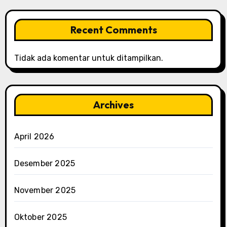
Recent Comments
Tidak ada komentar untuk ditampilkan.
Archives
April 2026
Desember 2025
November 2025
Oktober 2025