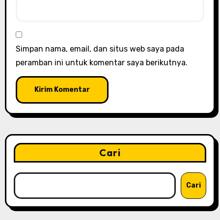
Simpan nama, email, dan situs web saya pada
peramban ini untuk komentar saya berikutnya.
Cari
Cari