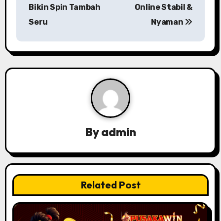
v
Bikin Spin Tambah
Online Stabil &
Seru
Nyaman
i
g
a
s
i
p
By
admin
o
s
Related Post