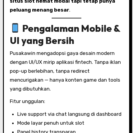
situs slot hemat modal tapi tetap punya
peluang menang besar
.
Pengalaman Mobile &
UI yang Bersih
Pusakawin mengadopsi gaya desain modern
dengan UI/UX mirip aplikasi fintech. Tanpa iklan
pop-up berlebihan, tanpa redirect
mencurigakan — hanya konten game dan tools
yang dibutuhkan.
Fitur unggulan:
Live support via chat langsung di dashboard
Mode layar penuh untuk slot
Panel history transparan