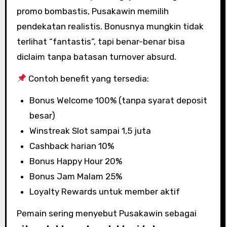
promo bombastis, Pusakawin memilih
pendekatan realistis. Bonusnya mungkin tidak
terlihat “fantastis”, tapi benar-benar bisa
diclaim tanpa batasan turnover absurd.
Contoh benefit yang tersedia:
Bonus Welcome 100% (tanpa syarat deposit
besar)
Winstreak Slot sampai 1,5 juta
Cashback harian 10%
Bonus Happy Hour 20%
Bonus Jam Malam 25%
Loyalty Rewards untuk member aktif
Pemain sering menyebut Pusakawin sebagai