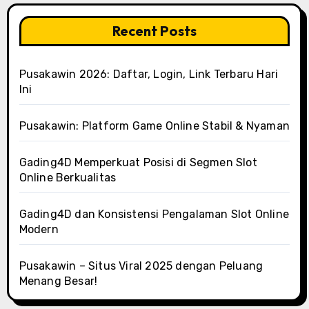
Recent Posts
Pusakawin 2026: Daftar, Login, Link Terbaru Hari
Ini
Pusakawin: Platform Game Online Stabil & Nyaman
Gading4D Memperkuat Posisi di Segmen Slot
Online Berkualitas
Gading4D dan Konsistensi Pengalaman Slot Online
Modern
Pusakawin – Situs Viral 2025 dengan Peluang
Menang Besar!