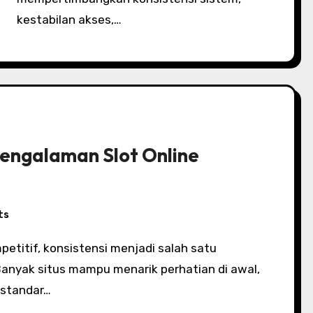
kestabilan akses,…
Pengalaman Slot Online
ts
Banyak situs mampu menarik perhatian di awal,
 standar…