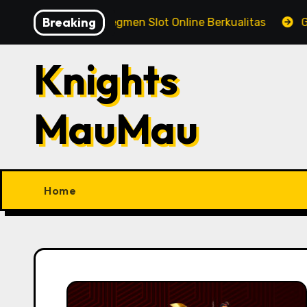
Skip
Breaking
sisi di Segmen Slot Online Berkualitas
Gading4D dan
to
content
Knights
MauMau
Home