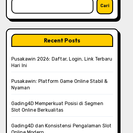
Cari
Recent Posts
Pusakawin 2026: Daftar, Login, Link Terbaru
Hari Ini
Pusakawin: Platform Game Online Stabil &
Nyaman
Gading4D Memperkuat Posisi di Segmen
Slot Online Berkualitas
Gading4D dan Konsistensi Pengalaman Slot
Online Modern