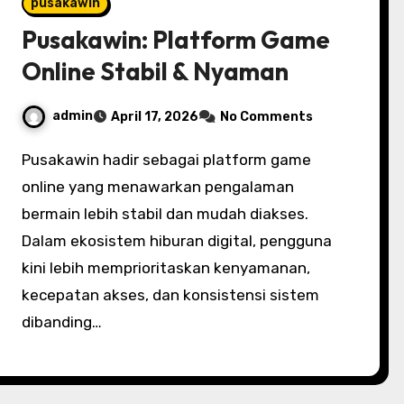
pusakawin
Pusakawin: Platform Game
Online Stabil & Nyaman
admin
April 17, 2026
No Comments
Pusakawin hadir sebagai platform game
online yang menawarkan pengalaman
bermain lebih stabil dan mudah diakses.
Dalam ekosistem hiburan digital, pengguna
kini lebih memprioritaskan kenyamanan,
kecepatan akses, dan konsistensi sistem
dibanding…