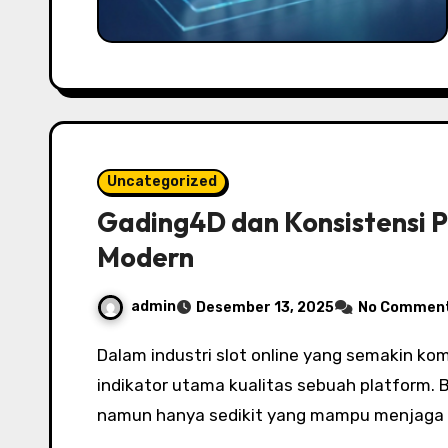
Uncategorized
Gading4D dan Konsistensi 
Modern
admin
Desember 13, 2025
No Commen
Dalam industri slot online yang semakin kompetitif, konsistensi menjadi salah satu
indikator utama kualitas sebuah platform. 
namun hanya sedikit yang mampu menjaga