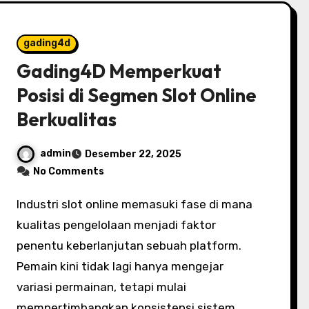
gading4d
Gading4D Memperkuat
Posisi di Segmen Slot Online
Berkualitas
admin
Desember 22, 2025
No Comments
Industri slot online memasuki fase di mana
kualitas pengelolaan menjadi faktor
penentu keberlanjutan sebuah platform.
Pemain kini tidak lagi hanya mengejar
variasi permainan, tetapi mulai
mempertimbangkan konsistensi sistem,